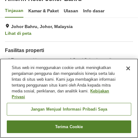
Tinjauan
Kamar & Paket
Ulasan
Info dasar
Johor Bahru, Johor, Malaysia
Lihat di peta
Fasilitas properti
Tempat parkir
Spa / Salon kecantikan
Restoran
Bar
Situs web ini menggunakan cookie untuk meningkatkan
pengalaman pengguna dan menganalisis kinerja serta lalu
lintas di situs web kami. Kami juga membagikan informasi
Beranda
Malaysia
Johor
Johor Bahru
tentang penggunaan situs kami oleh Anda kepada mitra
Amerin Hotel Johor Bahru
media sosial, periklanan, dan analitik kami.
Kebijakan
Privasi
Jangan Menjual Informasi Pribadi Saya
Terima Cookie
Cari kamar