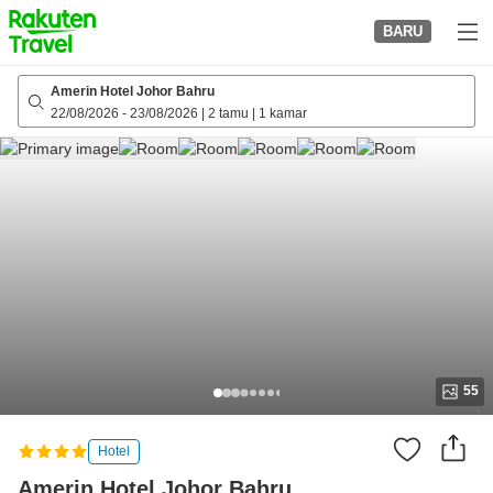
to
BARU
top
page
Amerin Hotel Johor Bahru
22/08/2026
-
23/08/2026
|
2 tamu
|
1 kamar
55
Hotel
Amerin Hotel Johor Bahru