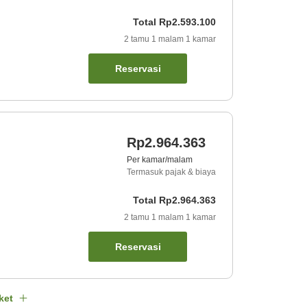
Total
Rp2.593.100
2
tamu
1
malam
1
kamar
Reservasi
Rp2.964.363
Per kamar/malam
Termasuk pajak & biaya
Total
Rp2.964.363
2
tamu
1
malam
1
kamar
Reservasi
ket