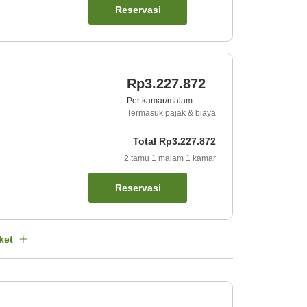
Reservasi
Rp3.227.872
Per kamar/malam
Termasuk pajak & biaya
Total
Rp3.227.872
2
tamu
1
malam
1
kamar
Reservasi
ket