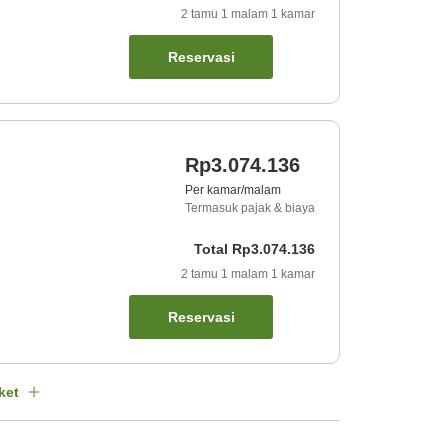
2
tamu
1
malam
1
kamar
Reservasi
Rp3.074.136
Per kamar/malam
Termasuk pajak & biaya
Total
Rp3.074.136
2
tamu
1
malam
1
kamar
Reservasi
ket