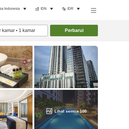
sa Indonesia
IDN
IDR
Cari kamar
r kamar
•
1
kamar
Perbarui
Lihat semua
100