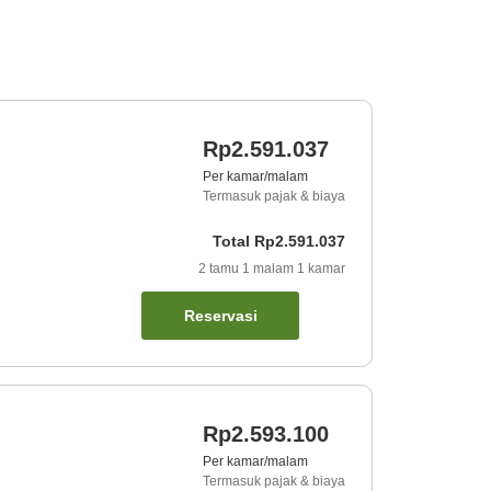
Rp2.591.037
Per kamar/malam
Termasuk pajak & biaya
Total
Rp2.591.037
2
tamu
1
malam
1
kamar
Reservasi
Rp2.593.100
Per kamar/malam
Termasuk pajak & biaya