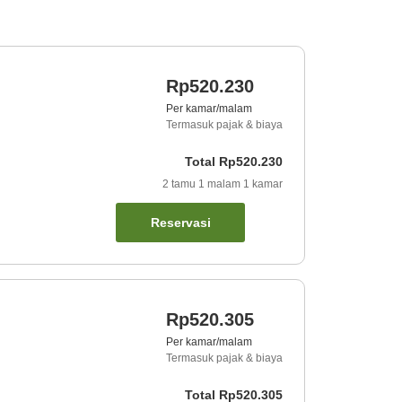
Rp520.230
Per kamar/malam
Termasuk pajak & biaya
Total
Rp520.230
2
tamu
1
malam
1
kamar
Reservasi
Rp520.305
Per kamar/malam
Termasuk pajak & biaya
Total
Rp520.305