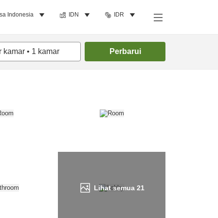
sa Indonesia
IDN
IDR
Cari kamar
r kamar
•
1
kamar
Perbarui
Lihat semua
21