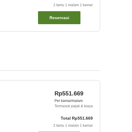
2
tamu
1
malam
1
kamar
Reservasi
Rp551.669
Per kamar/malam
Termasuk pajak & biaya
Total
Rp551.669
2
tamu
1
malam
1
kamar