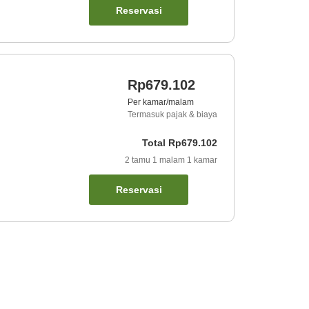
Reservasi
Rp679.102
Per kamar/malam
Termasuk pajak & biaya
Total
Rp679.102
2
tamu
1
malam
1
kamar
Reservasi