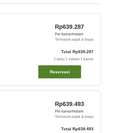
Rp639.287
Per kamar/malam
Termasuk pajak & biaya
Total
Rp639.287
2
tamu
1
malam
1
kamar
Reservasi
Rp639.493
Per kamar/malam
Termasuk pajak & biaya
Total
Rp639.493