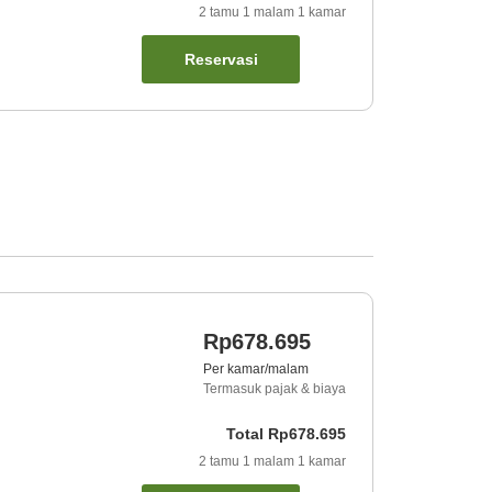
2
tamu
1
malam
1
kamar
Reservasi
Rp678.695
Per kamar/malam
Termasuk pajak & biaya
Total
Rp678.695
2
tamu
1
malam
1
kamar