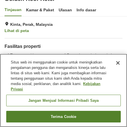
Tinjauan
Kamar & Paket
Ulasan
Info dasar
Kinta, Perak, Malaysia
Lihat di peta
Fasilitas properti
Tempat parkir
Benar-benar bebas rokok
Situs web ini menggunakan cookie untuk meningkatkan
pengalaman pengguna dan menganalisis kinerja serta lalu
Beranda
Malaysia
Perak
Kinta
Golden Roof Hotel
lintas di situs web kami. Kami juga membagikan informasi
tentang penggunaan situs kami oleh Anda kepada mitra
media sosial, periklanan, dan analitik kami.
Kebijakan
Privasi
Jangan Menjual Informasi Pribadi Saya
Terima Cookie
Cari kamar