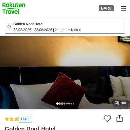
to
BARU
top
page
Golden Roof Hotel
22/08/2026
-
23/08/2026
|
2 tamu
|
1 kamar
100
Hotel
Golden Roof Hotel