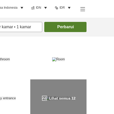
sa Indonesia
IDN
IDR
Cari kamar
r kamar
•
1
kamar
Perbarui
Lihat semua
12