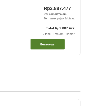
Rp2.887.477
Per kamar/malam
Termasuk pajak & biaya
Total
Rp2.887.477
2
tamu
1
malam
1
kamar
Reservasi