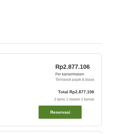
Rp2.877.106
Per kamar/malam
Termasuk pajak & biaya
Total
Rp2.877.106
2
tamu
1
malam
1
kamar
Reservasi