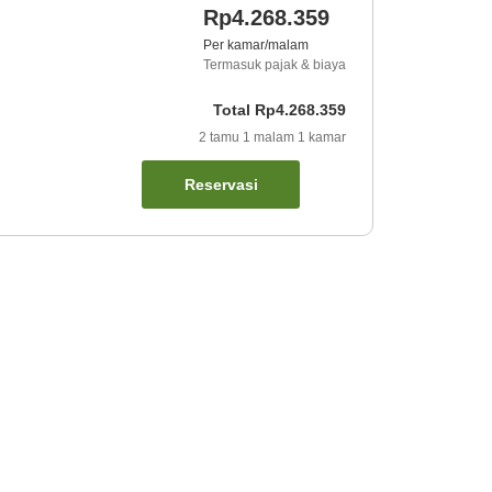
Rp4.268.359
Per kamar/malam
Termasuk pajak & biaya
Total
Rp4.268.359
2
tamu
1
malam
1
kamar
Reservasi