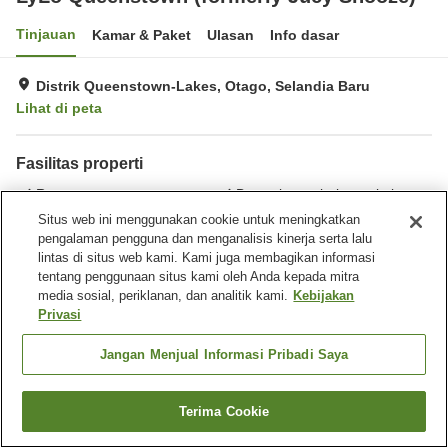
Tinjauan
Kamar & Paket
Ulasan
Info dasar
Distrik Queenstown-Lakes, Otago, Selandia Baru
Lihat di peta
Fasilitas properti
Restoran
Benar-benar bebas rokok
Laundry
Lounge eksekutif
Situs web ini menggunakan cookie untuk meningkatkan
pengalaman pengguna dan menganalisis kinerja serta lalu
lintas di situs web kami. Kami juga membagikan informasi
Beranda
Selandia Baru
Otago
Distrik Queenstown-Lakes
tentang penggunaan situs kami oleh Anda kepada mitra
LyLo Queenstown (formerly Jucy Snooze)
media sosial, periklanan, dan analitik kami.
Kebijakan
Privasi
Jangan Menjual Informasi Pribadi Saya
Terima Cookie
Cari kamar