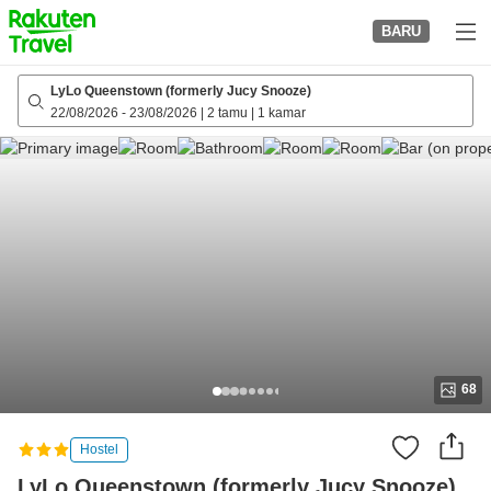
to
BARU
top
page
LyLo Queenstown (formerly Jucy Snooze)
22/08/2026
-
23/08/2026
|
2 tamu
|
1 kamar
68
Hostel
LyLo Queenstown (formerly Jucy Snooze)