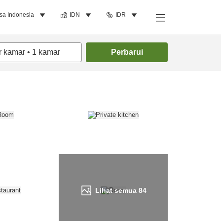
sa Indonesia
IDN
IDR
Cari kamar
r kamar
•
1
kamar
Perbarui
Lihat semua
84