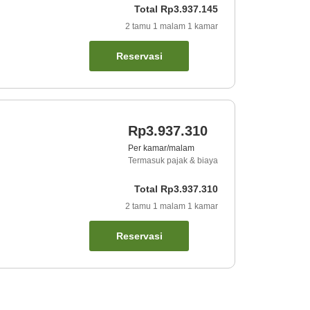
Total
Rp3.937.145
2
tamu
1
malam
1
kamar
Reservasi
Rp3.937.310
Per kamar/malam
Termasuk pajak & biaya
Total
Rp3.937.310
2
tamu
1
malam
1
kamar
Reservasi