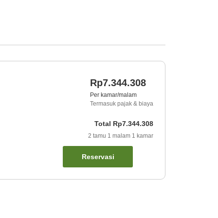
Rp7.344.308
Per kamar/malam
Termasuk pajak & biaya
Total
Rp7.344.308
2
tamu
1
malam
1
kamar
Reservasi