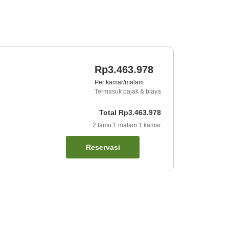
Rp3.463.978
Per kamar/malam
Termasuk pajak & biaya
Total
Rp3.463.978
2
tamu
1
malam
1
kamar
Reservasi