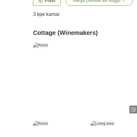
Harga (rendah ke tinggi)
Filter
3
tipe kamar
Cottage (Winemakers)