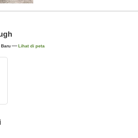
ough
a Baru
Lihat di peta
i