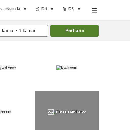
sa Indonesia
IDN
IDR
Cari kamar
r kamar
•
1
kamar
Perbarui
Lihat semua
22