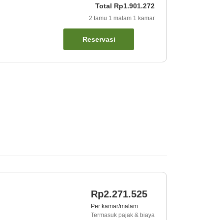
Total
Rp1.901.272
2
tamu
1
malam
1
kamar
Reservasi
Rp2.271.525
Per kamar/malam
Termasuk pajak & biaya