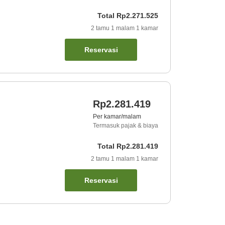
Total
Rp2.271.525
2
tamu
1
malam
1
kamar
Reservasi
Rp2.281.419
Per kamar/malam
Termasuk pajak & biaya
Total
Rp2.281.419
2
tamu
1
malam
1
kamar
Reservasi