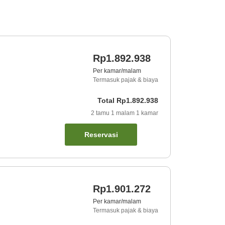
Rp1.892.938
Per kamar/malam
Termasuk pajak & biaya
Total
Rp1.892.938
2
tamu
1
malam
1
kamar
Reservasi
Rp1.901.272
Per kamar/malam
Termasuk pajak & biaya