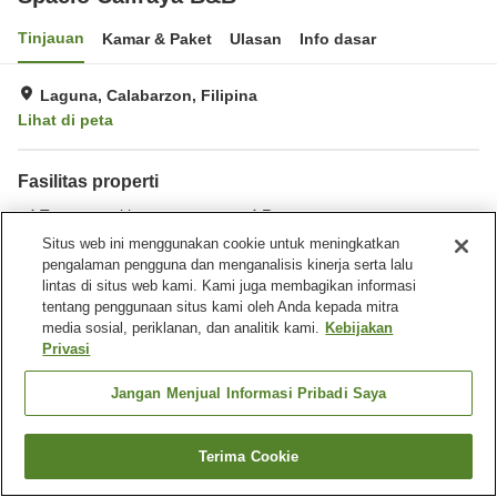
Tinjauan
Kamar & Paket
Ulasan
Info dasar
Laguna, Calabarzon, Filipina
Lihat di peta
Fasilitas properti
Tempat parkir
Restoran
Benar-benar bebas rokok
Sarapan
Situs web ini menggunakan cookie untuk meningkatkan
pengalaman pengguna dan menganalisis kinerja serta lalu
lintas di situs web kami. Kami juga membagikan informasi
Beranda
Filipina
Calabarzon
Laguna
Spacio Caliraya B&B
tentang penggunaan situs kami oleh Anda kepada mitra
media sosial, periklanan, dan analitik kami.
Kebijakan
Privasi
Jangan Menjual Informasi Pribadi Saya
Terima Cookie
Cari kamar