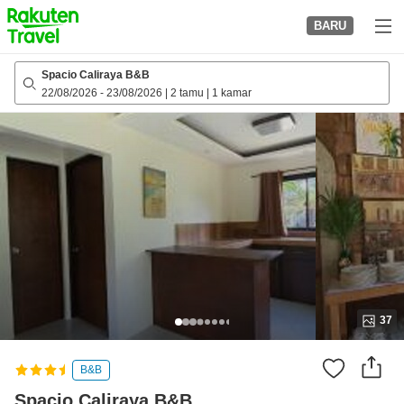
to
BARU
top
page
Spacio Caliraya B&B
22/08/2026
-
23/08/2026
|
2 tamu
|
1 kamar
37
B&B
Spacio Caliraya B&B