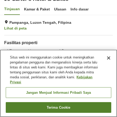
Tinjauan
Kamar & Paket
Ulasan
Info dasar
Pampanga, Luzon Tengah, Filipina
Lihat di peta
Fasilitas properti
Tempat parkir
Bar
Ruang rapat
Brankas
Situs web ini menggunakan cookie untuk meningkatkan
pengalaman pengguna dan menganalisis kinerja serta lalu
lintas di situs web kami. Kami juga membagikan informasi
Beranda
Filipina
Luzon Tengah
Pampanga
tentang penggunaan situs kami oleh Anda kepada mitra
Jo Carter's Hotel & Suites
media sosial, periklanan, dan analitik kami.
Kebijakan
Privasi
Jangan Menjual Informasi Pribadi Saya
Terima Cookie
Cari kamar