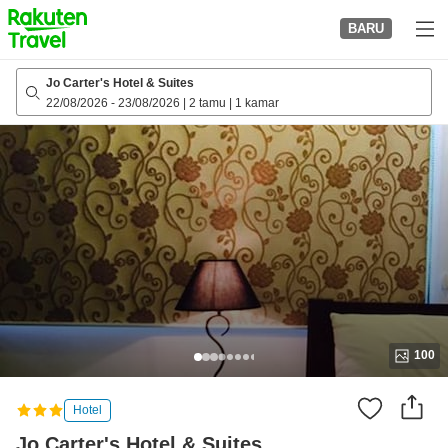
to
BARU
top
page
Jo Carter's Hotel & Suites
22/08/2026
-
23/08/2026
|
2 tamu
|
1 kamar
100
Hotel
Jo Carter's Hotel & Suites