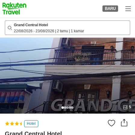
to
BARU
top
page
Grand Central Hotel
22/08/2026
-
23/08/2026
|
2 tamu
|
1 kamar
5
Hotel
Grand Central Hotel