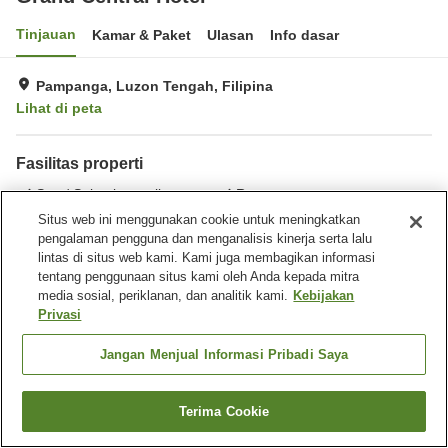
Tinjauan
Kamar & Paket
Ulasan
Info dasar
Pampanga, Luzon Tengah, Filipina
Lihat di peta
Fasilitas properti
Spa / Salon kecantikan
Restoran
Bar
Benar-benar bebas rokok
Situs web ini menggunakan cookie untuk meningkatkan
pengalaman pengguna dan menganalisis kinerja serta lalu
lintas di situs web kami. Kami juga membagikan informasi
Beranda
Filipina
Luzon Tengah
Pampanga
tentang penggunaan situs kami oleh Anda kepada mitra
Grand Central Hotel
media sosial, periklanan, dan analitik kami.
Kebijakan
Privasi
Jangan Menjual Informasi Pribadi Saya
Terima Cookie
Cari kamar