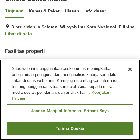
Tinjauan
Kamar & Paket
Ulasan
Info dasar
Distrik Manila Selatan, Wilayah Ibu Kota Nasional, Filipina
Lihat di peta
Fasilitas properti
Wi-Fi
Tempat parkir
Spa / Salon kecantikan
Gym / Klub kebugaran
Situs web ini menggunakan cookie untuk meningkatkan
pengalaman pengguna dan menganalisis kinerja serta lalu
lintas di situs web kami. Kami juga membagikan informasi
Beranda
Filipina
Wilayah Ibu Kota Nasional
tentang penggunaan situs kami oleh Anda kepada mitra
Distrik Manila Selatan
Oxford Suites Makati
media sosial, periklanan, dan analitik kami.
Kebijakan
Privasi
Jangan Menjual Informasi Pribadi Saya
Terima Cookie
Cari kamar