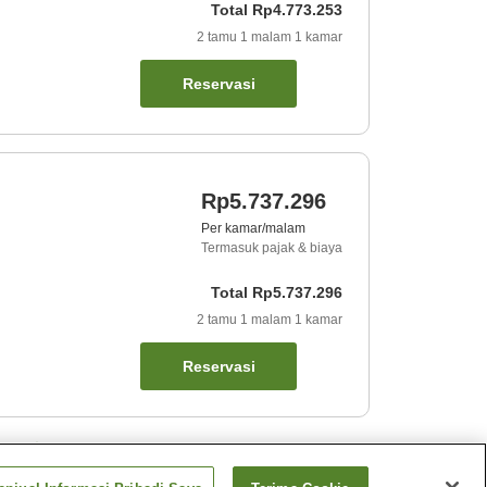
Total
Rp4.773.253
2
tamu
1
malam
1
kamar
Reservasi
Rp5.737.296
Per kamar/malam
Termasuk pajak & biaya
Total
Rp5.737.296
2
tamu
1
malam
1
kamar
Reservasi
ket