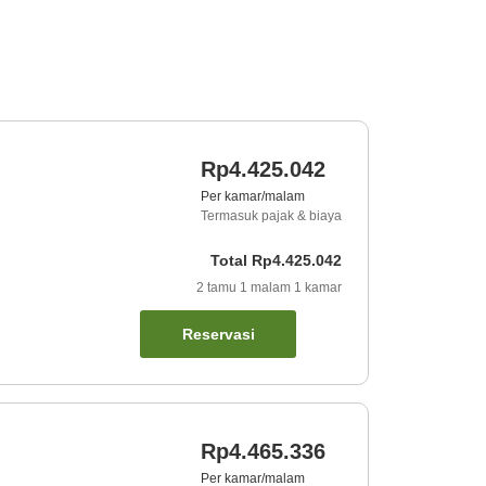
Rp4.425.042
Per kamar/malam
Termasuk pajak & biaya
Total
Rp4.425.042
2
tamu
1
malam
1
kamar
Reservasi
Rp4.465.336
Per kamar/malam