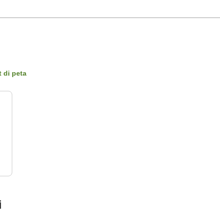
t di peta
i