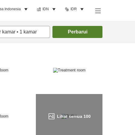
sa Indonesia
IDN
IDR
Cari kamar
r kamar
•
1
kamar
Perbarui
Lihat semua
100