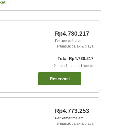
ket
Rp4.730.217
Per kamar/malam
Termasuk pajak & biaya
Total
Rp4.730.217
2
tamu
1
malam
1
kamar
Reservasi
Rp4.773.253
Per kamar/malam
Termasuk pajak & biaya