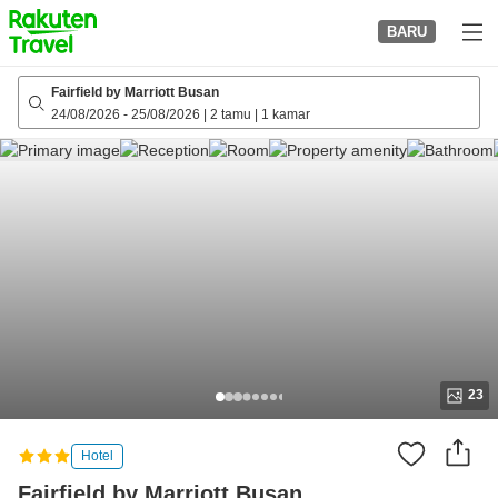
to
BARU
top
page
Fairfield by Marriott Busan
24/08/2026
-
25/08/2026
|
2 tamu
|
1 kamar
23
Hotel
Fairfield by Marriott Busan