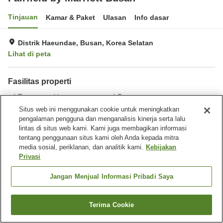
Tinjauan
Kamar & Paket
Ulasan
Info dasar
Distrik Haeundae, Busan, Korea Selatan
Lihat di peta
Fasilitas properti
Tempat parkir
Restoran
Benar-benar bebas rokok
Setrika pakaian
Situs web ini menggunakan cookie untuk meningkatkan
pengalaman pengguna dan menganalisis kinerja serta lalu
lintas di situs web kami. Kami juga membagikan informasi
Beranda
Korea Selatan
Busan
Distrik Haeundae
tentang penggunaan situs kami oleh Anda kepada mitra
Haeundae-gu
Fairfield by Marriott Busan
media sosial, periklanan, dan analitik kami.
Kebijakan
Privasi
Jangan Menjual Informasi Pribadi Saya
Terima Cookie
Cari kamar