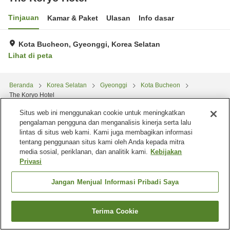
Tinjauan
Kamar & Paket
Ulasan
Info dasar
Kota Bucheon, Gyeonggi, Korea Selatan
Lihat di peta
Beranda
Korea Selatan
Gyeonggi
Kota Bucheon
The Koryo Hotel
Situs web ini menggunakan cookie untuk meningkatkan
pengalaman pengguna dan menganalisis kinerja serta lalu
lintas di situs web kami. Kami juga membagikan informasi
tentang penggunaan situs kami oleh Anda kepada mitra
media sosial, periklanan, dan analitik kami.
Kebijakan
Privasi
Jangan Menjual Informasi Pribadi Saya
Terima Cookie
Cari kamar