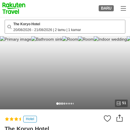
to
BARU
top
page
The Koryo Hotel
20/08/2026
-
21/08/2026
|
2 tamu
|
1 kamar
51
Hotel
The Koryo Hotel