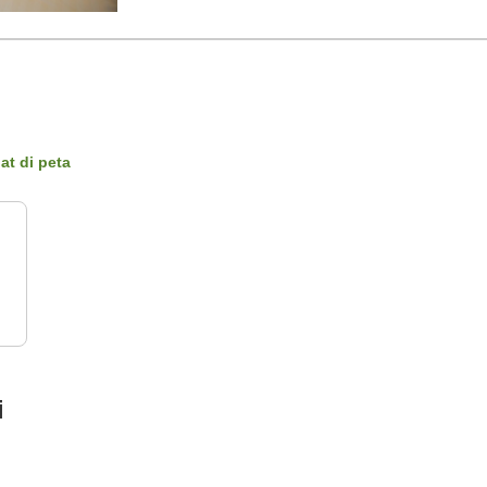
at di peta
i