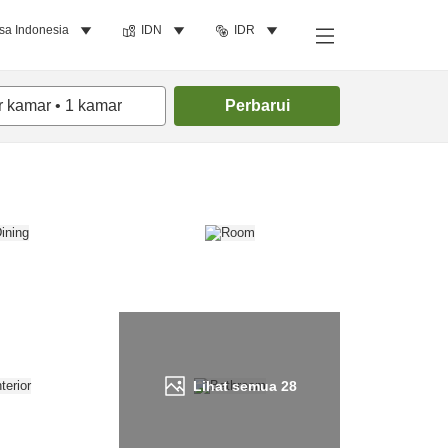
sa Indonesia
IDN
IDR
Cari kamar
r kamar
•
1
kamar
Perbarui
Lihat semua
28