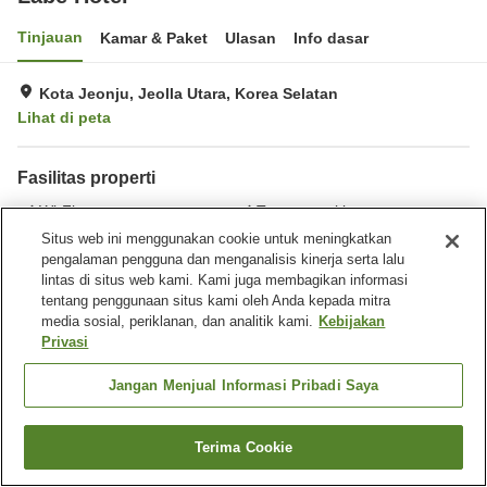
Tinjauan
Kamar & Paket
Ulasan
Info dasar
Kota Jeonju, Jeolla Utara, Korea Selatan
Lihat di peta
Fasilitas properti
Wi-Fi
Tempat parkir
Gym / Klub kebugaran
Benar-benar bebas rokok
Situs web ini menggunakan cookie untuk meningkatkan
pengalaman pengguna dan menganalisis kinerja serta lalu
lintas di situs web kami. Kami juga membagikan informasi
Beranda
Korea Selatan
Jeolla Utara
Kota Jeonju
tentang penggunaan situs kami oleh Anda kepada mitra
Labe Hotel
media sosial, periklanan, dan analitik kami.
Kebijakan
Privasi
Jangan Menjual Informasi Pribadi Saya
Terima Cookie
Cari kamar