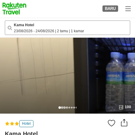
to
BARU
top
page
Kama Hotel
23/08/2026
-
24/08/2026
|
2 tamu
|
1 kamar
100
Hotel
Kama Hotel