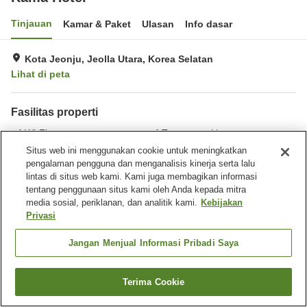
Tinjauan
Kamar & Paket
Ulasan
Info dasar
Kota Jeonju, Jeolla Utara, Korea Selatan
Lihat di peta
Fasilitas properti
Wi-Fi
Tempat parkir
Restoran
Benar-benar bebas rokok
Situs web ini menggunakan cookie untuk meningkatkan
pengalaman pengguna dan menganalisis kinerja serta lalu
lintas di situs web kami. Kami juga membagikan informasi
Beranda
Korea Selatan
Jeolla Utara
Kota Jeonju
tentang penggunaan situs kami oleh Anda kepada mitra
Kama Hotel
media sosial, periklanan, dan analitik kami.
Kebijakan
Privasi
Jangan Menjual Informasi Pribadi Saya
Terima Cookie
Cari kamar