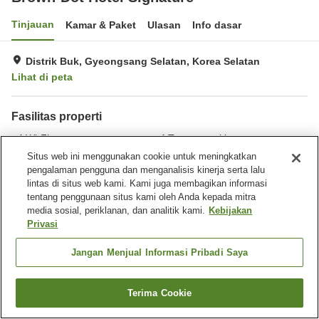
Tinjauan
Kamar & Paket
Ulasan
Info dasar
Distrik Buk, Gyeongsang Selatan, Korea Selatan
Lihat di peta
Fasilitas properti
Wi-Fi
Tempat parkir
Situs web ini menggunakan cookie untuk meningkatkan
pengalaman pengguna dan menganalisis kinerja serta lalu
Beranda
Korea Selatan
Gyeongsang Selatan
Distrik Buk
lintas di situs web kami. Kami juga membagikan informasi
Buk-gu
Brown-Dot Hotel Signature
tentang penggunaan situs kami oleh Anda kepada mitra
media sosial, periklanan, dan analitik kami.
Kebijakan
Privasi
Jangan Menjual Informasi Pribadi Saya
Terima Cookie
Cari kamar