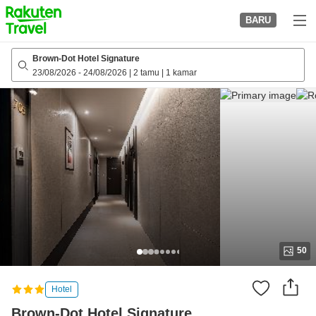
to
BARU
top
page
Brown-Dot Hotel Signature
23/08/2026
-
24/08/2026
|
2 tamu
|
1 kamar
50
Hotel
Brown-Dot Hotel Signature