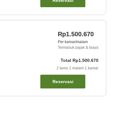
Reservasi
Rp1.500.670
Per kamar/malam
Termasuk pajak & biaya
Total
Rp1.500.670
2
tamu
1
malam
1
kamar
Reservasi