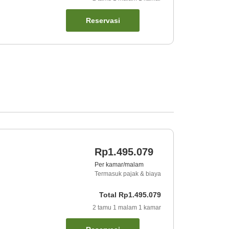
Reservasi
Rp1.495.079
Per kamar/malam
Termasuk pajak & biaya
Total
Rp1.495.079
2
tamu
1
malam
1
kamar