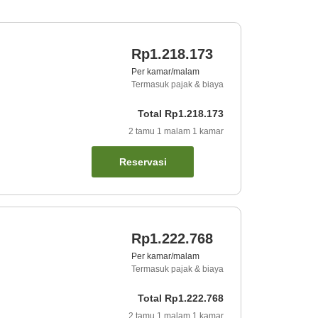
Rp1.218.173
Per kamar/malam
Termasuk pajak & biaya
Total
Rp1.218.173
2
tamu
1
malam
1
kamar
Reservasi
Rp1.222.768
Per kamar/malam
Termasuk pajak & biaya
Total
Rp1.222.768
2
tamu
1
malam
1
kamar