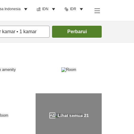
sa Indonesia
IDN
IDR
Cari kamar
r kamar
•
1
kamar
Perbarui
Lihat semua
21