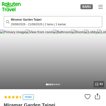
to
BARU
top
page
Miramar Garden Taipei
20/08/2026
-
21/08/2026
|
2 tamu
|
1 kamar
82
Hotel
Miramar Garden Taipei