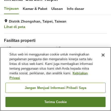
Tinjauan
Kamar & Paket
Ulasan
Info dasar
Distrik Zhongshan, Taipei, Taiwan
Lihat di peta
Fasilitas properti
Tempat parkir
Restoran
Bar
Benar-benar bebas rokok
Situs web ini menggunakan cookie untuk meningkatkan
pengalaman pengguna dan menganalisis kinerja serta lalu
lintas di situs web kami. Kami juga membagikan informasi
Beranda
Taiwan
Taipei
Distrik Zhongshan
Bitou Village
tentang penggunaan situs kami oleh Anda kepada mitra
Miramar Garden Taipei
media sosial, periklanan, dan analitik kami.
Kebijakan
Privasi
Jangan Menjual Informasi Pribadi Saya
Terima Cookie
Cari kamar