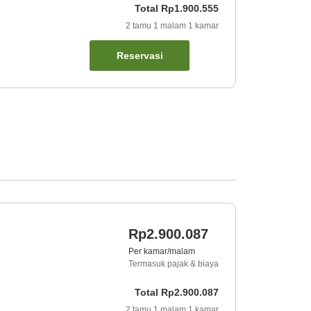
Total
Rp1.900.555
2
tamu
1
malam
1
kamar
Reservasi
Rp2.900.087
Per kamar/malam
Termasuk pajak & biaya
Total
Rp2.900.087
2
tamu
1
malam
1
kamar