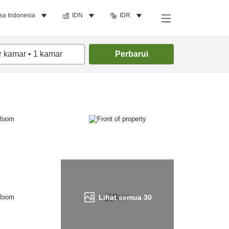
sa Indonesia
IDN
IDR
Cari kamar
r kamar
•
1
kamar
Perbarui
Lihat semua
30