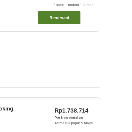
2
tamu
1
malam
1
kamar
Reservasi
oking
Rp1.738.714
Per kamar/malam
Termasuk pajak & biaya