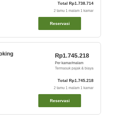
Total
Rp1.738.714
2
tamu
1
malam
1
kamar
Reservasi
oking
Rp1.745.218
Per kamar/malam
Termasuk pajak & biaya
Total
Rp1.745.218
2
tamu
1
malam
1
kamar
Reservasi