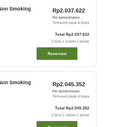
Non Smoking
Rp2.037.622
Per kamar/malam
Termasuk pajak & biaya
Total
Rp2.037.622
2
tamu
1
malam
1
kamar
Reservasi
Non Smoking
Rp2.045.352
Per kamar/malam
Termasuk pajak & biaya
Total
Rp2.045.352
2
tamu
1
malam
1
kamar