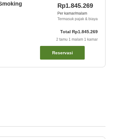
 Smoking
Rp1.845.269
Per kamar/malam
Termasuk pajak & biaya
Total
Rp1.845.269
2
tamu
1
malam
1
kamar
Reservasi