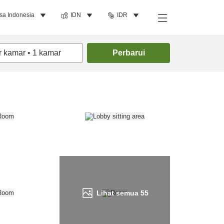
sa Indonesia
IDN
IDR
Cari kamar
r kamar
•
1
kamar
Perbarui
Lihat semua
55