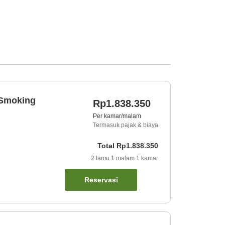
 Smoking
Rp1.838.350
Per kamar/malam
Termasuk pajak & biaya
Total
Rp1.838.350
2
tamu
1
malam
1
kamar
Reservasi