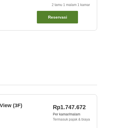
2
tamu
1
malam
1
kamar
Reservasi
View (3F)
Rp1.747.672
Per kamar/malam
Termasuk pajak & biaya