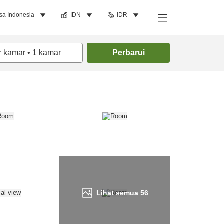
sa Indonesia
IDN
IDR
Cari kamar
r kamar
•
1
kamar
Perbarui
Lihat semua
56