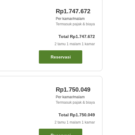
Rp1.747.672
Per kamar/malam
Termasuk pajak & biaya
Total
Rp1.747.672
2
tamu
1
malam
1
kamar
Reservasi
Rp1.750.049
Per kamar/malam
Termasuk pajak & biaya
Total
Rp1.750.049
2
tamu
1
malam
1
kamar