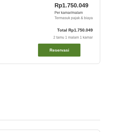
Rp1.750.049
Per kamar/malam
Termasuk pajak & biaya
Total
Rp1.750.049
2
tamu
1
malam
1
kamar
Reservasi