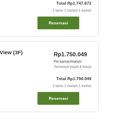
Total
Rp1.747.672
2
tamu
1
malam
1
kamar
Reservasi
View (3F)
Rp1.750.049
Per kamar/malam
Termasuk pajak & biaya
Total
Rp1.750.049
2
tamu
1
malam
1
kamar
Reservasi