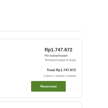
Rp1.747.672
Per kamar/malam
Termasuk pajak & biaya
Total
Rp1.747.672
2
tamu
1
malam
1
kamar
Reservasi