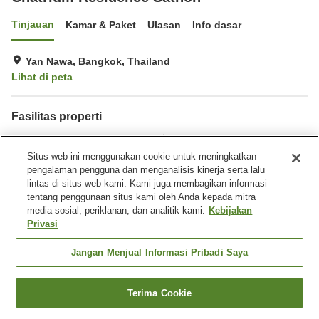
Tinjauan
Kamar & Paket
Ulasan
Info dasar
Yan Nawa, Bangkok, Thailand
Lihat di peta
Fasilitas properti
Tempat parkir
Spa / Salon kecantikan
Restoran
Bar
Situs web ini menggunakan cookie untuk meningkatkan
pengalaman pengguna dan menganalisis kinerja serta lalu
lintas di situs web kami. Kami juga membagikan informasi
Beranda
Thailand
Bangkok
Yan Nawa
tentang penggunaan situs kami oleh Anda kepada mitra
Chatrium Residence Sathon
media sosial, periklanan, dan analitik kami.
Kebijakan
Privasi
Jangan Menjual Informasi Pribadi Saya
Terima Cookie
Cari kamar