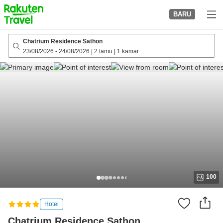
to
BARU
top
page
Chatrium Residence Sathon
23/08/2026
-
24/08/2026
|
2 tamu
|
1 kamar
100
Hotel
Chatrium Residence Sathon