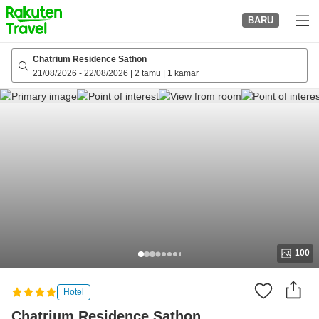
to
BARU
top
page
Chatrium Residence Sathon
21/08/2026
-
22/08/2026
|
2 tamu
|
1 kamar
100
Hotel
Chatrium Residence Sathon