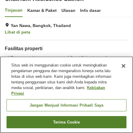
Tinjauan
Kamar & Paket
Ulasan
Info dasar
Yan Nawa, Bangkok, Thailand
Lihat di peta
Fasilitas properti
Tempat parkir
Spa / Salon kecantikan
Restoran
Bar
Situs web ini menggunakan cookie untuk meningkatkan
pengalaman pengguna dan menganalisis kinerja serta lalu
lintas di situs web kami. Kami juga membagikan informasi
Beranda
Thailand
Bangkok
Yan Nawa
tentang penggunaan situs kami oleh Anda kepada mitra
Chatrium Residence Sathon
media sosial, periklanan, dan analitik kami.
Kebijakan
Privasi
Jangan Menjual Informasi Pribadi Saya
Terima Cookie
Cari kamar