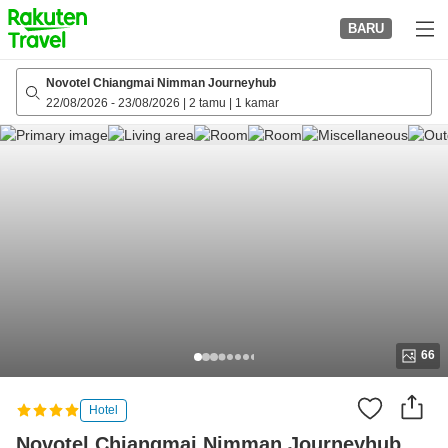
to
BARU
top
page
Novotel Chiangmai Nimman Journeyhub
22/08/2026
-
23/08/2026
|
2 tamu
|
1 kamar
66
Hotel
Novotel Chiangmai Nimman Journeyhub