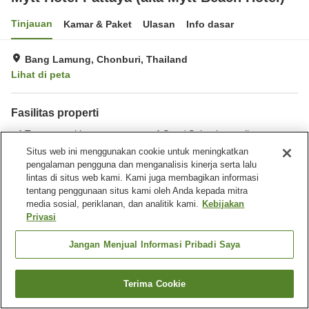
Tinjauan
Kamar & Paket
Ulasan
Info dasar
Bang Lamung, Chonburi, Thailand
Lihat di peta
Fasilitas properti
Tempat parkir
Spa / Salon kecantikan
Restoran
Bar
Situs web ini menggunakan cookie untuk meningkatkan
pengalaman pengguna dan menganalisis kinerja serta lalu
lintas di situs web kami. Kami juga membagikan informasi
Beranda
Thailand
Chonburi
Bang Lamung
tentang penggunaan situs kami oleh Anda kepada mitra
Mytt Hotel Pattaya (aka Mytt Beach Hotel)
media sosial, periklanan, dan analitik kami.
Kebijakan
Privasi
Jangan Menjual Informasi Pribadi Saya
Terima Cookie
Cari kamar