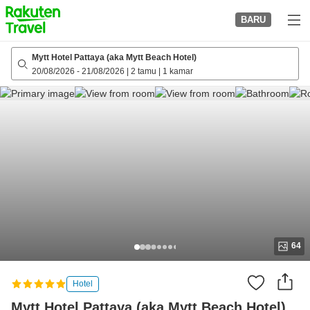
to
BARU
top
page
Mytt Hotel Pattaya (aka Mytt Beach Hotel)
20/08/2026
-
21/08/2026
|
2 tamu
|
1 kamar
64
Hotel
Mytt Hotel Pattaya (aka Mytt Beach Hotel)