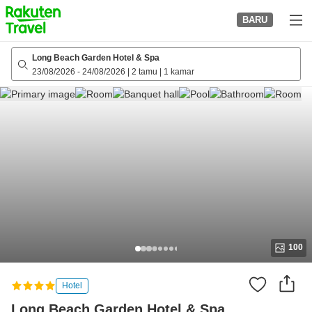
to
BARU
top
page
Long Beach Garden Hotel & Spa
23/08/2026
-
24/08/2026
|
2 tamu
|
1 kamar
100
Hotel
Long Beach Garden Hotel & Spa