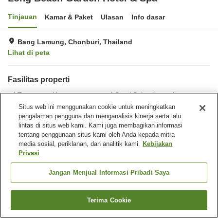
Tinjauan
Kamar & Paket
Ulasan
Info dasar
Bang Lamung, Chonburi, Thailand
Lihat di peta
Fasilitas properti
Tempat parkir
Spa / Salon kecantikan
Restoran
Bar
Situs web ini menggunakan cookie untuk meningkatkan
pengalaman pengguna dan menganalisis kinerja serta lalu
lintas di situs web kami. Kami juga membagikan informasi
Beranda
Thailand
Chonburi
Bang Lamung
tentang penggunaan situs kami oleh Anda kepada mitra
Long Beach Garden Hotel & Spa
media sosial, periklanan, dan analitik kami.
Kebijakan
Privasi
Jangan Menjual Informasi Pribadi Saya
Terima Cookie
Cari kamar