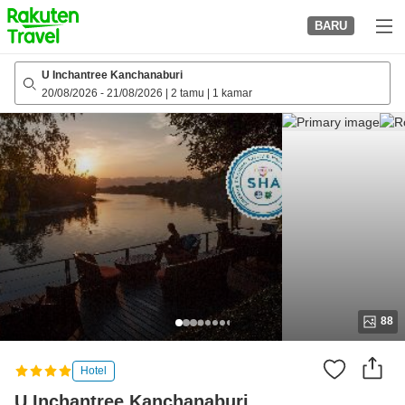
to
BARU
top
page
U Inchantree Kanchanaburi
20/08/2026
-
21/08/2026
|
2 tamu
|
1 kamar
88
Hotel
U Inchantree Kanchanaburi