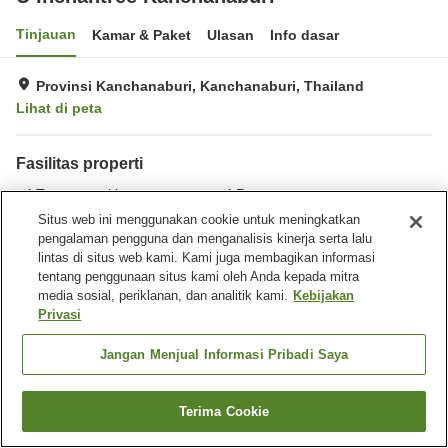
Tinjauan
Kamar & Paket
Ulasan
Info dasar
Provinsi Kanchanaburi, Kanchanaburi, Thailand
Lihat di peta
Fasilitas properti
Tempat parkir
Restoran
Bar
Laundry
Situs web ini menggunakan cookie untuk meningkatkan
pengalaman pengguna dan menganalisis kinerja serta lalu
lintas di situs web kami. Kami juga membagikan informasi
Beranda
Thailand
Kanchanaburi
Provinsi Kanchanaburi
tentang penggunaan situs kami oleh Anda kepada mitra
U Inchantree Kanchanaburi
media sosial, periklanan, dan analitik kami.
Kebijakan
Privasi
Jangan Menjual Informasi Pribadi Saya
Terima Cookie
Cari kamar