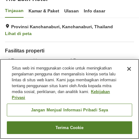
Tinjauan
Kamar & Paket
Ulasan
Info dasar
Provinsi Kanchanaburi, Kanchanaburi, Thailand
Lihat di peta
Fasilitas properti
Tempat parkir
Ruang rapat
Situs web ini menggunakan cookie untuk meningkatkan
pengalaman pengguna dan menganalisis kinerja serta lalu
Beranda
Thailand
Kanchanaburi
Provinsi Kanchanaburi
lintas di situs web kami. Kami juga membagikan informasi
The 28th Hotel
tentang penggunaan situs kami oleh Anda kepada mitra
media sosial, periklanan, dan analitik kami.
Kebijakan
Privasi
Jangan Menjual Informasi Pribadi Saya
Terima Cookie
Cari kamar