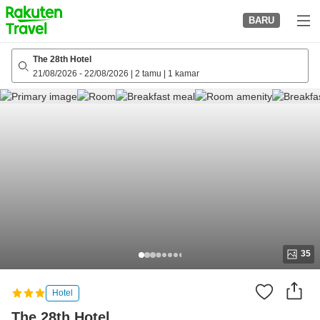
to
BARU
top
page
The 28th Hotel
21/08/2026
-
22/08/2026
|
2 tamu
|
1 kamar
35
Hotel
The 28th Hotel