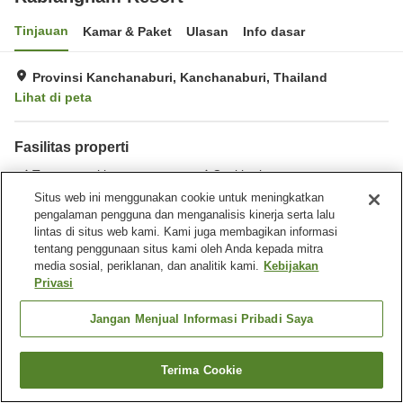
Tinjauan
Kamar & Paket
Ulasan
Info dasar
Provinsi Kanchanaburi, Kanchanaburi, Thailand
Lihat di peta
Fasilitas properti
Tempat parkir
Cuci kering
Situs web ini menggunakan cookie untuk meningkatkan
pengalaman pengguna dan menganalisis kinerja serta lalu
Beranda
Thailand
Kanchanaburi
Provinsi Kanchanaburi
lintas di situs web kami. Kami juga membagikan informasi
Rabiangnam Resort
tentang penggunaan situs kami oleh Anda kepada mitra
media sosial, periklanan, dan analitik kami.
Kebijakan
Privasi
Jangan Menjual Informasi Pribadi Saya
Terima Cookie
Cari kamar