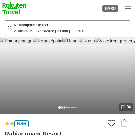
to
BARU
top
page
Rabiangnam Resort
21/08/2026
-
22/08/2026
|
2 tamu
|
1 kamar
96
Hotel
Rabiangnam Resort