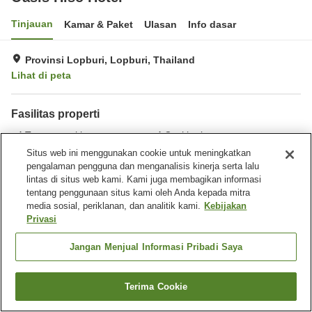
Tinjauan
Kamar & Paket
Ulasan
Info dasar
Provinsi Lopburi, Lopburi, Thailand
Lihat di peta
Fasilitas properti
Tempat parkir
Cuci kering
Pelayanan kamar
Situs web ini menggunakan cookie untuk meningkatkan
pengalaman pengguna dan menganalisis kinerja serta lalu
lintas di situs web kami. Kami juga membagikan informasi
Beranda
Thailand
Lopburi
Provinsi Lopburi
tentang penggunaan situs kami oleh Anda kepada mitra
Oasis Hiso Hotel
media sosial, periklanan, dan analitik kami.
Kebijakan
Privasi
Jangan Menjual Informasi Pribadi Saya
Terima Cookie
Cari kamar