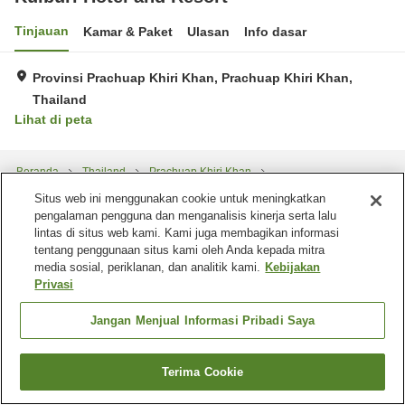
Tinjauan
Kamar & Paket
Ulasan
Info dasar
Provinsi Prachuap Khiri Khan, Prachuap Khiri Khan,
Thailand
Lihat di peta
Beranda
Thailand
Prachuap Khiri Khan
Provinsi Prachuap Khiri Khan
Kuiburi Hotel and Resort
Situs web ini menggunakan cookie untuk meningkatkan
pengalaman pengguna dan menganalisis kinerja serta lalu
lintas di situs web kami. Kami juga membagikan informasi
tentang penggunaan situs kami oleh Anda kepada mitra
media sosial, periklanan, dan analitik kami.
Kebijakan
Privasi
Jangan Menjual Informasi Pribadi Saya
Terima Cookie
Cari kamar