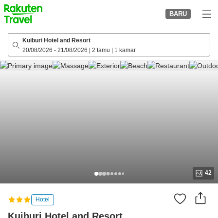
to
BARU
top
page
Kuiburi Hotel and Resort
20/08/2026
-
21/08/2026
|
2 tamu
|
1 kamar
42
Hotel
Kuiburi Hotel and Resort