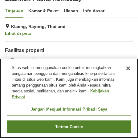
Tinjauan
Kamar & Paket
Ulasan
Info dasar
Klaeng, Rayong, Thailand
Lihat di peta
Fasilitas properti
Tempat parkir
Situs web ini menggunakan cookie untuk meningkatkan
pengalaman pengguna dan menganalisis kinerja serta lalu
Beranda
Thailand
Rayong
Klaeng
lintas di situs web kami. Kami juga membagikan informasi
Baannok Plaina Homestay
tentang penggunaan situs kami oleh Anda kepada mitra
media sosial, periklanan, dan analitik kami.
Kebijakan
Privasi
Jangan Menjual Informasi Pribadi Saya
Terima Cookie
Cari kamar