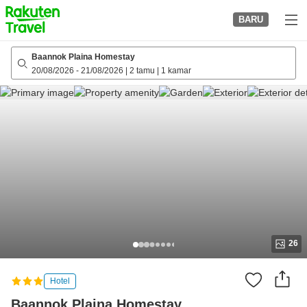
to
BARU
top
page
Baannok Plaina Homestay
20/08/2026
-
21/08/2026
|
2 tamu
|
1 kamar
26
Hotel
Baannok Plaina Homestay