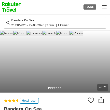
to
BARU
top
page
Bandara On Sea
21/08/2026
-
22/08/2026
|
2 tamu
|
1 kamar
71
Hotel resor
Bandara On Sea