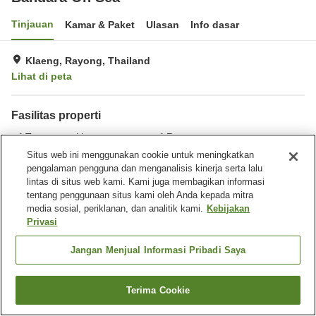
Tinjauan
Kamar & Paket
Ulasan
Info dasar
Klaeng, Rayong, Thailand
Lihat di peta
Fasilitas properti
Tempat parkir
Restoran
Bar
Benar-benar bebas rokok
Situs web ini menggunakan cookie untuk meningkatkan
pengalaman pengguna dan menganalisis kinerja serta lalu
lintas di situs web kami. Kami juga membagikan informasi
Beranda
Thailand
Rayong
Klaeng
Bandara On Sea
tentang penggunaan situs kami oleh Anda kepada mitra
media sosial, periklanan, dan analitik kami.
Kebijakan
Privasi
Jangan Menjual Informasi Pribadi Saya
Terima Cookie
Cari kamar