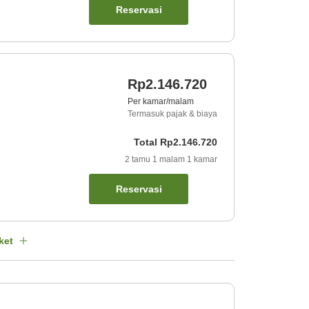
Reservasi
Rp2.146.720
Per kamar/malam
Termasuk pajak & biaya
Total
Rp2.146.720
2
tamu
1
malam
1
kamar
Reservasi
ket