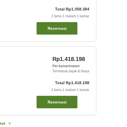
Total
Rp1.358.384
2
tamu
1
malam
1
kamar
Reservasi
Rp1.418.198
Per kamar/malam
Termasuk pajak & biaya
Total
Rp1.418.198
2
tamu
1
malam
1
kamar
Reservasi
ket