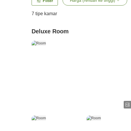
Harga (rendah ke tinggi)
Filter
7
tipe kamar
Deluxe Room