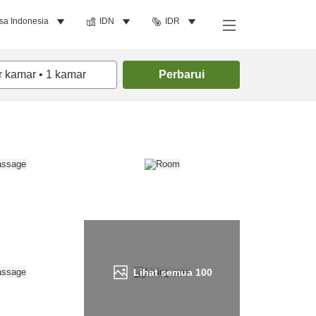
sa Indonesia
IDN
IDR
Cari kamar
r kamar
•
1
kamar
Perbarui
Lihat semua
100