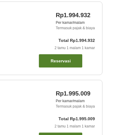
Rp1.994.932
Per kamar/malam
Termasuk pajak & biaya
Total
Rp1.994.932
2
tamu
1
malam
1
kamar
Reservasi
Rp1.995.009
Per kamar/malam
Termasuk pajak & biaya
Total
Rp1.995.009
2
tamu
1
malam
1
kamar