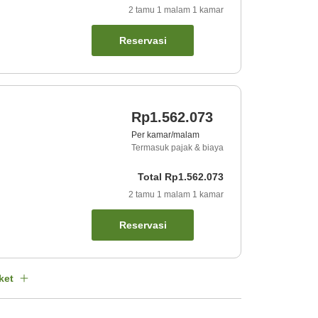
2
tamu
1
malam
1
kamar
Reservasi
Rp1.562.073
Per kamar/malam
Termasuk pajak & biaya
Total
Rp1.562.073
2
tamu
1
malam
1
kamar
Reservasi
ket