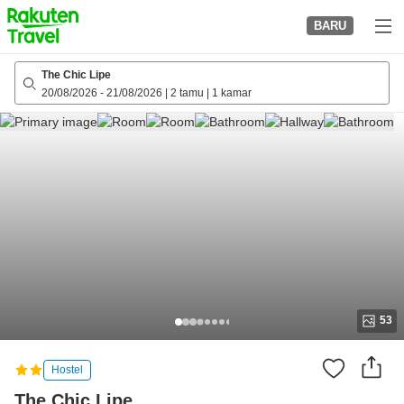
to
BARU
top
page
The Chic Lipe
20/08/2026
-
21/08/2026
|
2 tamu
|
1 kamar
53
Hostel
The Chic Lipe