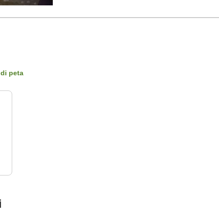
 di peta
i