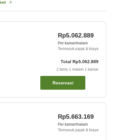
ket
Rp5.062.889
Per kamar/malam
Termasuk pajak & biaya
Total
Rp5.062.889
2
tamu
1
malam
1
kamar
Reservasi
Rp5.663.169
Per kamar/malam
Termasuk pajak & biaya