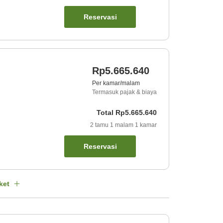
Reservasi
Rp5.665.640
Per kamar/malam
Termasuk pajak & biaya
Total
Rp5.665.640
2
tamu
1
malam
1
kamar
Reservasi
ket