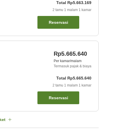
Total
Rp5.663.169
2
tamu
1
malam
1
kamar
Reservasi
Rp5.665.640
Per kamar/malam
Termasuk pajak & biaya
Total
Rp5.665.640
2
tamu
1
malam
1
kamar
Reservasi
ket