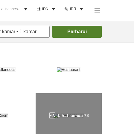
sa Indonesia
IDN
IDR
Cari kamar
r kamar
•
1
kamar
Perbarui
Lihat semua
78