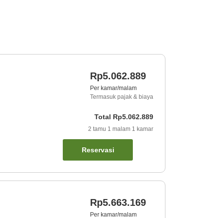
Rp5.062.889
Per kamar/malam
Termasuk pajak & biaya
Total
Rp5.062.889
2
tamu
1
malam
1
kamar
Reservasi
Rp5.663.169
Per kamar/malam