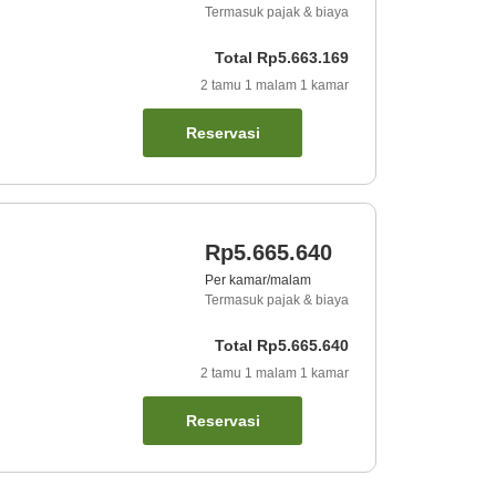
Termasuk pajak & biaya
Total
Rp5.663.169
2
tamu
1
malam
1
kamar
Reservasi
Rp5.665.640
Per kamar/malam
Termasuk pajak & biaya
Total
Rp5.665.640
2
tamu
1
malam
1
kamar
Reservasi