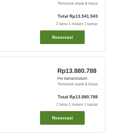
Termasuk pajak & biaya
Total
Rp13.541.543
2
tamu
1
malam
1
kamar
Reservasi
Rp13.880.788
Per kamar/malam
Termasuk pajak & biaya
Total
Rp13.880.788
2
tamu
1
malam
1
kamar
Reservasi