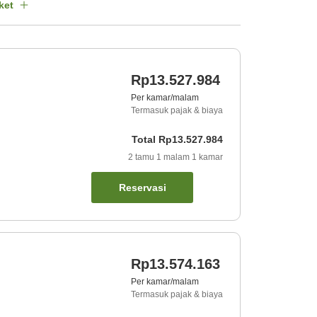
ket
Rp13.527.984
Per kamar/malam
Termasuk pajak & biaya
Total
Rp13.527.984
2
tamu
1
malam
1
kamar
Reservasi
Rp13.574.163
Per kamar/malam
Termasuk pajak & biaya