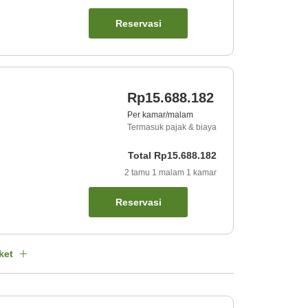
Reservasi
Rp15.688.182
Per kamar/malam
Termasuk pajak & biaya
Total
Rp15.688.182
2
tamu
1
malam
1
kamar
Reservasi
ket