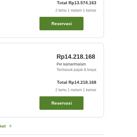
Total
Rp13.574.163
2
tamu
1
malam
1
kamar
Reservasi
Rp14.218.168
Per kamar/malam
Termasuk pajak & biaya
Total
Rp14.218.168
2
tamu
1
malam
1
kamar
Reservasi
ket