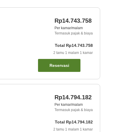
Rp14.743.758
Per kamar/malam
Termasuk pajak & biaya
Total
Rp14.743.758
2
tamu
1
malam
1
kamar
Reservasi
Rp14.794.182
Per kamar/malam
Termasuk pajak & biaya
Total
Rp14.794.182
2
tamu
1
malam
1
kamar