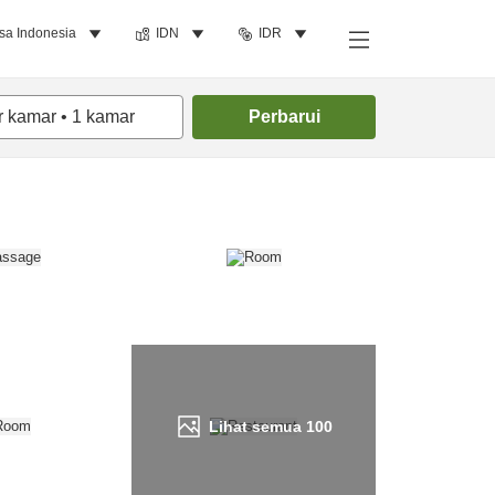
sa Indonesia
IDN
IDR
Cari kamar
r kamar
•
1
kamar
Perbarui
Lihat semua
100