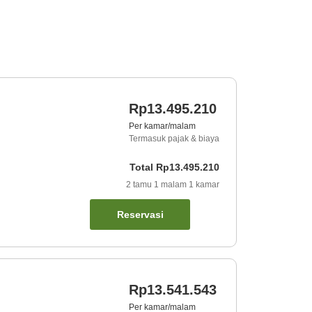
Rp13.495.210
Per kamar/malam
Termasuk pajak & biaya
Total
Rp13.495.210
2
tamu
1
malam
1
kamar
Reservasi
Rp13.541.543
Per kamar/malam