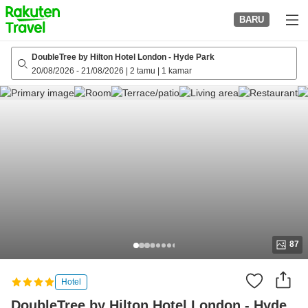
to
BARU
top
page
DoubleTree by Hilton Hotel London - Hyde Park
20/08/2026
-
21/08/2026
|
2 tamu
|
1 kamar
87
Hotel
DoubleTree by Hilton Hotel London - Hyde