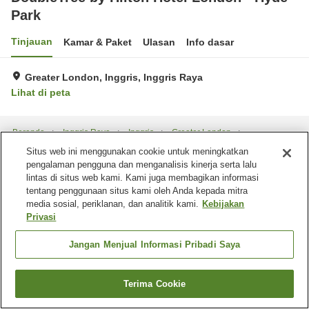
Park
Tinjauan
Kamar & Paket
Ulasan
Info dasar
Greater London, Inggris, Inggris Raya
Lihat di peta
Beranda
Inggris Raya
Inggris
Greater London
DoubleTree by Hilton Hotel London - Hyde Park
Situs web ini menggunakan cookie untuk meningkatkan
pengalaman pengguna dan menganalisis kinerja serta lalu
lintas di situs web kami. Kami juga membagikan informasi
tentang penggunaan situs kami oleh Anda kepada mitra
media sosial, periklanan, dan analitik kami.
Kebijakan
Privasi
Jangan Menjual Informasi Pribadi Saya
Terima Cookie
Cari kamar