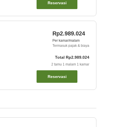
Reservasi
Rp2.989.024
Per kamar/malam
Termasuk pajak & biaya
Total
Rp2.989.024
2
tamu
1
malam
1
kamar
Reservasi