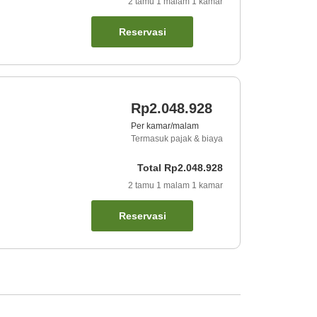
2
tamu
1
malam
1
kamar
Reservasi
Rp2.048.928
Per kamar/malam
Termasuk pajak & biaya
Total
Rp2.048.928
2
tamu
1
malam
1
kamar
Reservasi