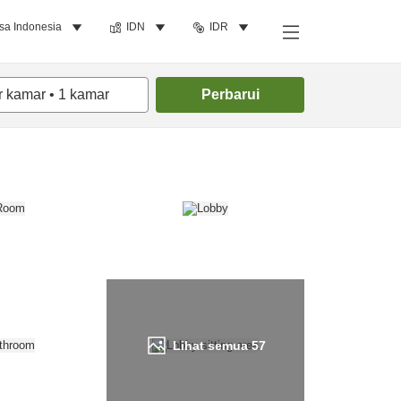
sa Indonesia
IDN
IDR
Cari kamar
r kamar
•
1
kamar
Perbarui
Lihat semua
57