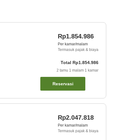
Rp1.854.986
Per kamar/malam
Termasuk pajak & biaya
Total
Rp1.854.986
2
tamu
1
malam
1
kamar
Reservasi
Rp2.047.818
Per kamar/malam
Termasuk pajak & biaya