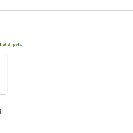
y
ihat di peta
i