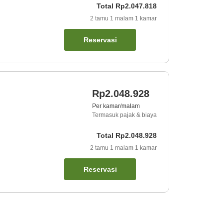
Total
Rp2.047.818
2
tamu
1
malam
1
kamar
Reservasi
Rp2.048.928
Per kamar/malam
Termasuk pajak & biaya
Total
Rp2.048.928
2
tamu
1
malam
1
kamar
Reservasi