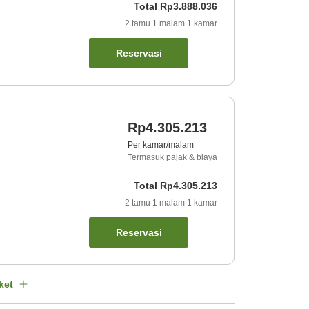
Total
Rp3.888.036
2
tamu
1
malam
1
kamar
Reservasi
Rp4.305.213
Per kamar/malam
Termasuk pajak & biaya
Total
Rp4.305.213
2
tamu
1
malam
1
kamar
Reservasi
ket