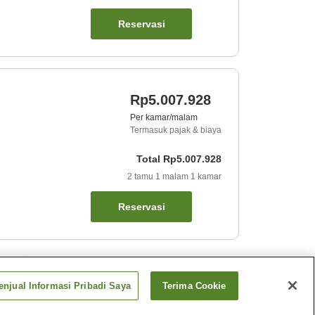
Reservasi
Rp5.007.928
Per kamar/malam
Termasuk pajak & biaya
Total
Rp5.007.928
2
tamu
1
malam
1
kamar
Reservasi
ket
njual Informasi Pribadi Saya
Terima Cookie