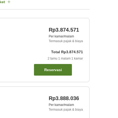
ket
Rp3.874.571
Per kamar/malam
Termasuk pajak & biaya
Total
Rp3.874.571
2
tamu
1
malam
1
kamar
Reservasi
Rp3.888.036
Per kamar/malam
Termasuk pajak & biaya