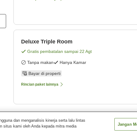
Deluxe Triple Room
Gratis pembatalan sampai
22 Agt
Tanpa makan
Hanya Kamar
Bayar di properti
Rincian paket lainnya
Tampilkan
1
pa
una dan menganalisis kinerja serta lalu lintas
Jangan Me
n situs kami oleh Anda kepada mitra media
r
Cornerstones Guest House