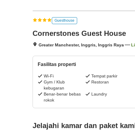
Guesthouse
Cornerstones Guest House
Greater Manchester, Inggris, Inggris Raya
L
Fasilitas properti
Wi-Fi
Tempat parkir
Gym / Klub
Restoran
kebugaran
Benar-benar bebas
Laundry
rokok
Jelajahi kamar dan paket kam