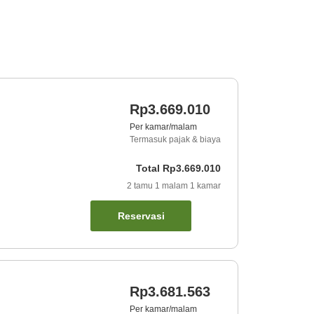
Rp3.669.010
Per kamar/malam
Termasuk pajak & biaya
Total
Rp3.669.010
2
tamu
1
malam
1
kamar
Reservasi
Rp3.681.563
Per kamar/malam