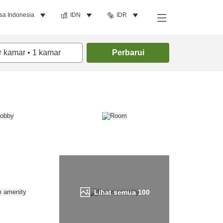
sa Indonesia
IDN
IDR
Cari kamar
r kamar
•
1
kamar
Perbarui
Lihat semua
100