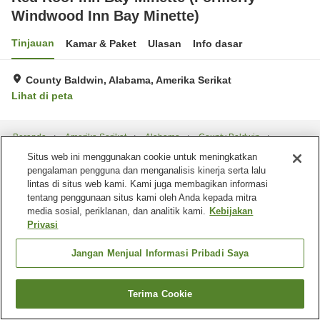
Windwood Inn Bay Minette)
Tinjauan
Kamar & Paket
Ulasan
Info dasar
County Baldwin, Alabama, Amerika Serikat
Lihat di peta
Beranda
Amerika Serikat
Alabama
County Baldwin
Red Roof Inn Bay Minette (Formerly Windwood Inn Bay Minette)
Situs web ini menggunakan cookie untuk meningkatkan
pengalaman pengguna dan menganalisis kinerja serta lalu
lintas di situs web kami. Kami juga membagikan informasi
tentang penggunaan situs kami oleh Anda kepada mitra
media sosial, periklanan, dan analitik kami.
Kebijakan
Privasi
Jangan Menjual Informasi Pribadi Saya
Terima Cookie
Cari kamar