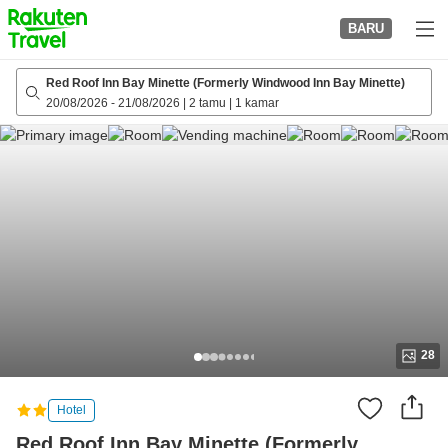
to
BARU
top
page
Red Roof Inn Bay Minette (Formerly Windwood Inn Bay Minette)
20/08/2026
-
21/08/2026
|
2 tamu
|
1 kamar
28
Hotel
Red Roof Inn Bay Minette (Formerly