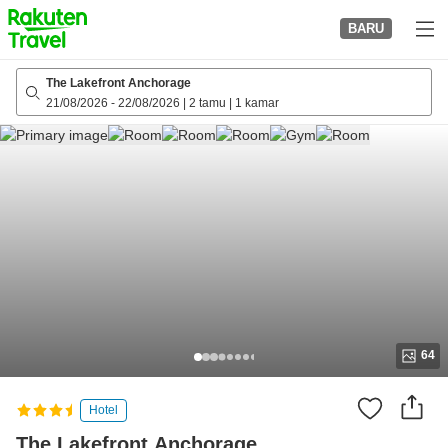
to
BARU
top
page
The Lakefront Anchorage
21/08/2026
-
22/08/2026
|
2 tamu
|
1 kamar
64
Hotel
The Lakefront Anchorage