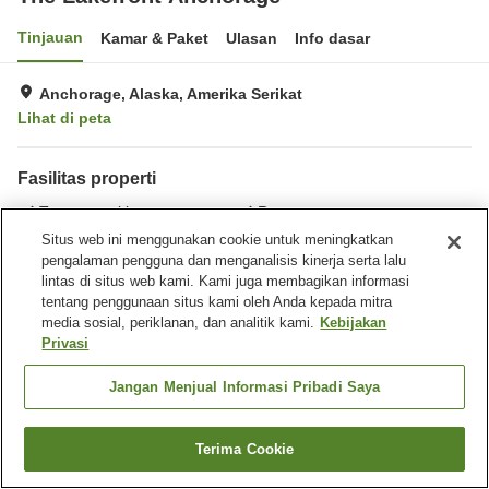
Tinjauan
Kamar & Paket
Ulasan
Info dasar
Anchorage, Alaska, Amerika Serikat
Lihat di peta
Fasilitas properti
Tempat parkir
Restoran
Bar
Laundry
Situs web ini menggunakan cookie untuk meningkatkan
pengalaman pengguna dan menganalisis kinerja serta lalu
lintas di situs web kami. Kami juga membagikan informasi
Beranda
Amerika Serikat
Alaska
Anchorage
tentang penggunaan situs kami oleh Anda kepada mitra
The Lakefront Anchorage
media sosial, periklanan, dan analitik kami.
Kebijakan
Privasi
Jangan Menjual Informasi Pribadi Saya
Terima Cookie
Cari kamar