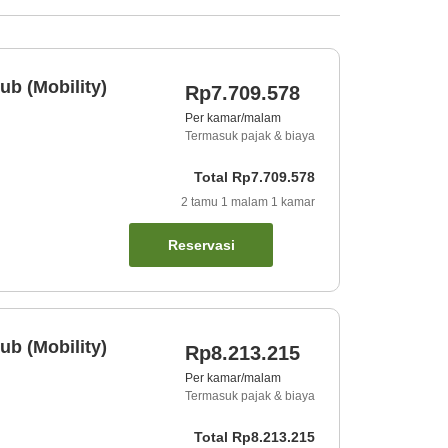
ub (Mobility)
Rp7.709.578
Per kamar/malam
Termasuk pajak & biaya
Total
Rp7.709.578
2
tamu
1
malam
1
kamar
Reservasi
ub (Mobility)
Rp8.213.215
Per kamar/malam
Termasuk pajak & biaya
Total
Rp8.213.215