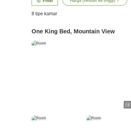
Harga (rendah ke tinggi)
Filter
8
tipe kamar
One King Bed, Mountain View