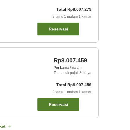
Total
Rp8.007.279
2
tamu
1
malam
1
kamar
Reservasi
Rp8.007.459
Per kamar/malam
Termasuk pajak & biaya
Total
Rp8.007.459
2
tamu
1
malam
1
kamar
Reservasi
ket