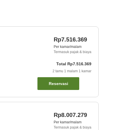
Rp7.516.369
Per kamar/malam
Termasuk pajak & biaya
Total
Rp7.516.369
2
tamu
1
malam
1
kamar
Reservasi
Rp8.007.279
Per kamar/malam
Termasuk pajak & biaya