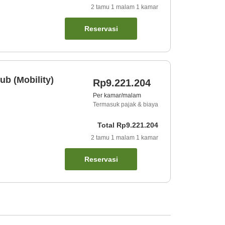
2
tamu
1
malam
1
kamar
Reservasi
ub (Mobility)
Rp9.221.204
Per kamar/malam
Termasuk pajak & biaya
Total
Rp9.221.204
2
tamu
1
malam
1
kamar
Reservasi