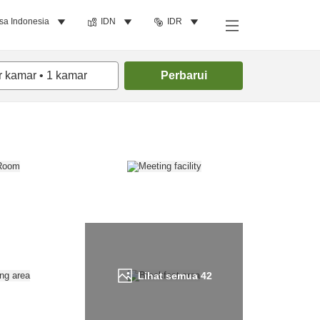
sa Indonesia
IDN
IDR
Cari kamar
r kamar
•
1
kamar
Perbarui
Lihat semua
42