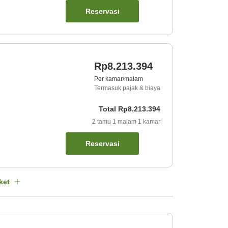
Reservasi
Rp8.213.394
Per kamar/malam
Termasuk pajak & biaya
Total
Rp8.213.394
2
tamu
1
malam
1
kamar
Reservasi
ket