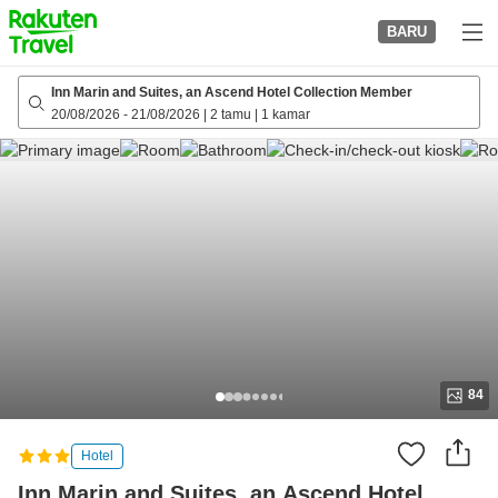
to
BARU
top
page
Inn Marin and Suites, an Ascend Hotel Collection Member
20/08/2026
-
21/08/2026
|
2 tamu
|
1 kamar
84
Hotel
Inn Marin and Suites, an Ascend Hotel