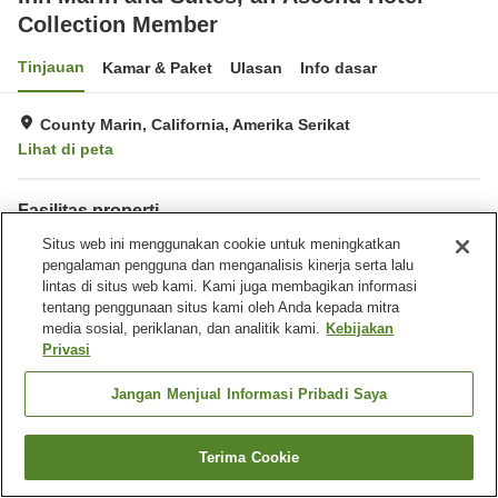
Collection Member
Tinjauan
Kamar & Paket
Ulasan
Info dasar
County Marin, California, Amerika Serikat
Lihat di peta
Fasilitas properti
Tempat parkir
Situs web ini menggunakan cookie untuk meningkatkan
Bar
pengalaman pengguna dan menganalisis kinerja serta lalu
Benar-benar bebas rokok
Laundry
lintas di situs web kami. Kami juga membagikan informasi
tentang penggunaan situs kami oleh Anda kepada mitra
Beranda
Amerika Serikat
California
County Marin
media sosial, periklanan, dan analitik kami.
Kebijakan
Inn Marin and Suites, an Ascend Hotel Collection Member
Privasi
Jangan Menjual Informasi Pribadi Saya
Terima Cookie
Cari kamar