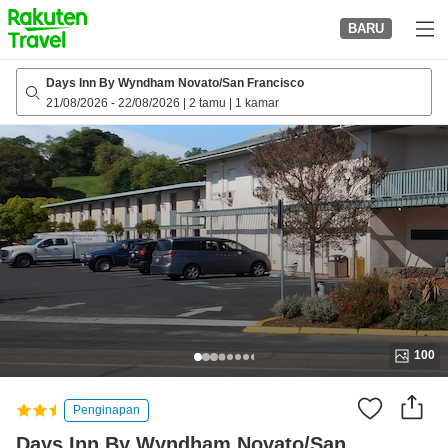
to
BARU
top
page
Days Inn By Wyndham Novato/San Francisco
21/08/2026
-
22/08/2026
|
2 tamu
|
1 kamar
100
Penginapan
Days Inn By Wyndham Novato/San