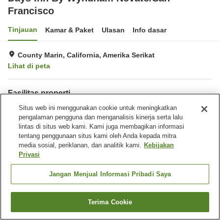
Francisco
Tinjauan
Kamar & Paket
Ulasan
Info dasar
County Marin, California, Amerika Serikat
Lihat di peta
Fasilitas properti
Wi-Fi
Situs web ini menggunakan cookie untuk meningkatkan
Tempat parkir
pengalaman pengguna dan menganalisis kinerja serta lalu
Gym / Klub kebugaran
Benar-benar bebas rokok
lintas di situs web kami. Kami juga membagikan informasi
tentang penggunaan situs kami oleh Anda kepada mitra
Beranda
Amerika Serikat
California
County Marin
media sosial, periklanan, dan analitik kami.
Kebijakan
Days Inn By Wyndham Novato/San Francisco
Privasi
Jangan Menjual Informasi Pribadi Saya
Terima Cookie
Cari kamar