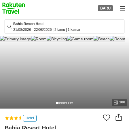
to
BARU
top
page
Bahia Resort Hotel
21/08/2026
-
22/08/2026
|
2 tamu
|
1 kamar
100
Hotel
Bahia Resort Hotel