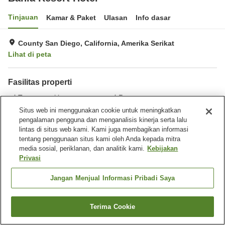
Tinjauan
Kamar & Paket
Ulasan
Info dasar
County San Diego, California, Amerika Serikat
Lihat di peta
Fasilitas properti
Tempat parkir
Restoran
Bar
Laundry
Situs web ini menggunakan cookie untuk meningkatkan
pengalaman pengguna dan menganalisis kinerja serta lalu
lintas di situs web kami. Kami juga membagikan informasi
Beranda
Amerika Serikat
California
County San Diego
tentang penggunaan situs kami oleh Anda kepada mitra
San Diego
Bahia Resort Hotel
media sosial, periklanan, dan analitik kami.
Kebijakan
Privasi
Jangan Menjual Informasi Pribadi Saya
Terima Cookie
Cari kamar