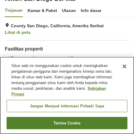
Tinjauan
Kamar & Paket
Ulasan
Info dasar
County San Diego, California, Amerika Serikat
Lihat di peta
Fasilitas properti
Tempat parkir
Restoran
Bar
Laundry
Situs web ini menggunakan cookie untuk meningkatkan
pengalaman pengguna dan menganalisis kinerja serta lalu
lintas di situs web kami. Kami juga membagikan informasi
Beranda
Amerika Serikat
California
County San Diego
tentang penggunaan situs kami oleh Anda kepada mitra
San Diego
Hilton San Diego Del Mar
media sosial, periklanan, dan analitik kami.
Kebijakan
Privasi
Jangan Menjual Informasi Pribadi Saya
Terima Cookie
Cari kamar