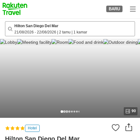
to
BARU
top
page
Hilton San Diego Del Mar
21/08/2026
-
22/08/2026
|
2 tamu
|
1 kamar
90
Hotel
Hilton San Diego Del Mar